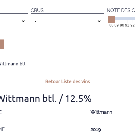
CRUS
NOTE DES C
88
89
90
91
92
ittmann btl.
Retour
Liste des vins
Wittmann btl.
/ 12.5%
E
Wittmann
ME
2019