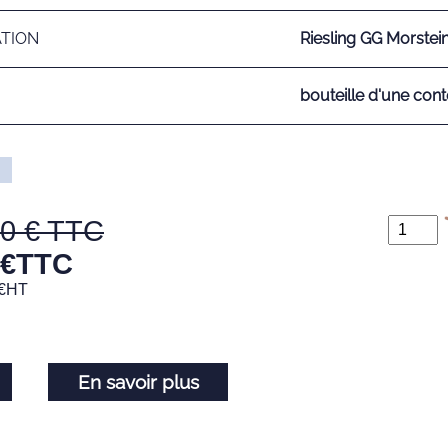
ATION
Riesling GG Morstei
bouteille d'une cont
00
€
TTC
€
HT
En savoir plus