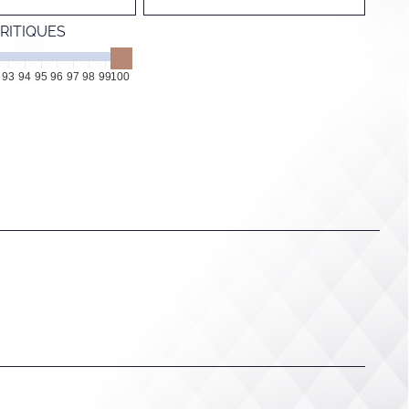
RITIQUES
93
94
95
96
97
98
99
100