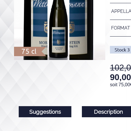
APPELL
FORMAT
Stock
3
75 cl
102,
90,00
soit
75,00
Suggestions
Description