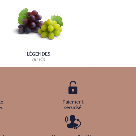
LÉGENDES
du vin
te
Paiement
0€
sécurisé