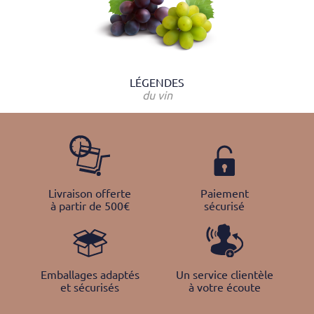
LÉGENDES
du vin
Livraison offerte
Paiement
à partir de 500€
sécurisé
Emballages adaptés
Un service clientèle
et sécurisés
à votre écoute