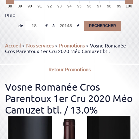
88
89
90
91
92
93
94
95
96
97
98
99
100
PRIX
de
à
RECHERCHER
Accueil
>
Nos services
>
Promotions
> Vosne Romanée
Cros Parentoux 1er Cru 2020 Méo Camuzet btl.
Retour
Promotions
Vosne Romanée Cros
Parentoux 1er Cru 2020 Méo
Camuzet btl.
/ 13.0%