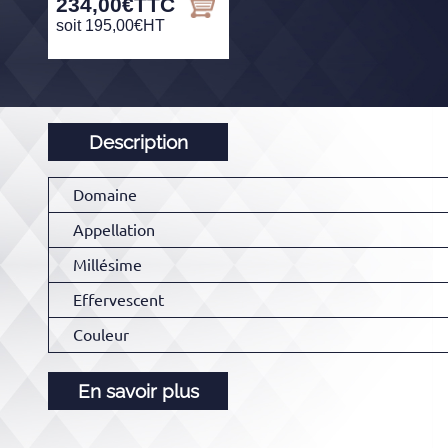
234,00
€
TTC
soit
195,00
€
HT
Description
Domaine
Appellation
Millésime
Effervescent
Couleur
En savoir plus