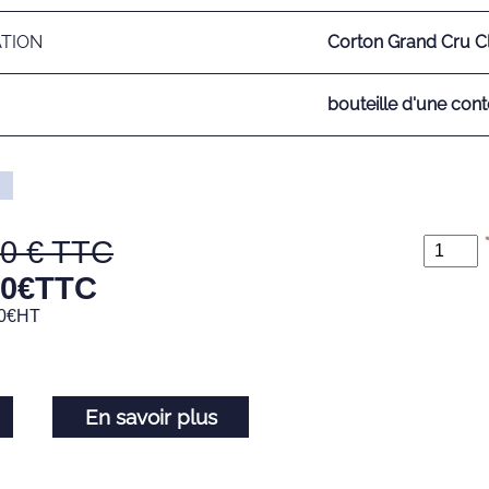
ATION
Corton Grand Cru C
bouteille d'une cont
00
00
€
TTC
0
€
HT
En savoir plus