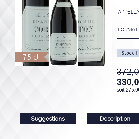
APPELL
FORMAT
Stock
1
75 cl
372,
330,
soit
275,0
Suggestions
Description