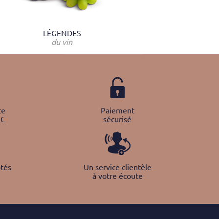
LÉGENDES
du vin
te
Paiement
0€
sécurisé
tés
Un service clientèle
à votre écoute