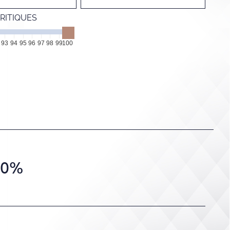
RITIQUES
93
94
95
96
97
98
99
100
.0%