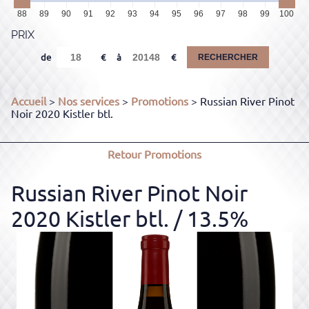
88
89
90
91
92
93
94
95
96
97
98
99
100
PRIX
de
à
RECHERCHER
Accueil
>
Nos services
>
Promotions
> Russian River Pinot
Noir 2020 Kistler btl.
Retour
Promotions
Russian River Pinot Noir
2020 Kistler btl.
/ 13.5%