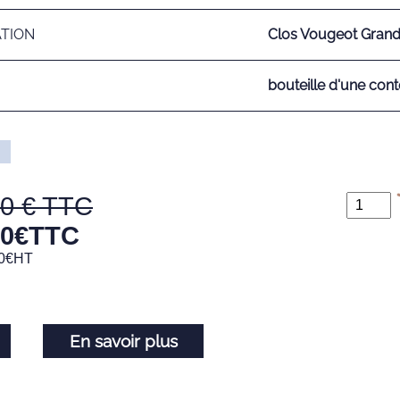
ATION
Clos Vougeot Grand
bouteille d'une cont
80
80
€
TTC
0
€
HT
En savoir plus