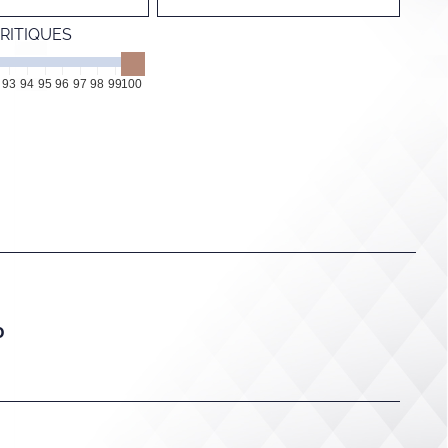
RITIQUES
93
94
95
96
97
98
99
100
%