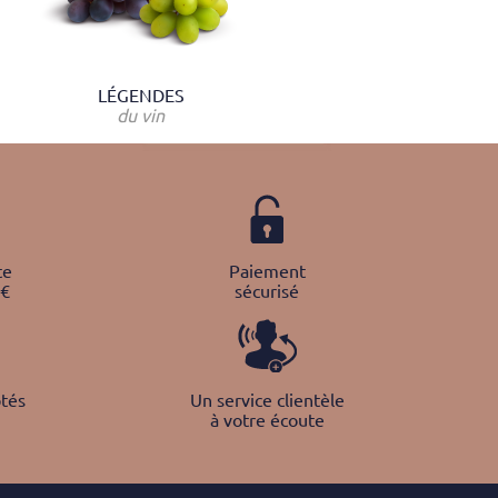
LÉGENDES
du vin
te
Paiement
0€
sécurisé
tés
Un service clientèle
à votre écoute