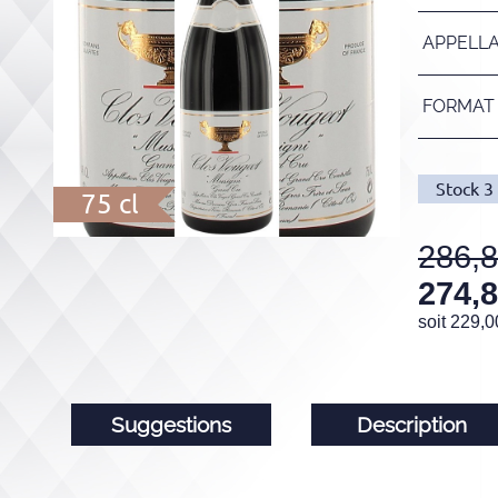
APPELL
FORMAT
Stock
3
75 cl
286,
274,
soit
229,0
Suggestions
Description