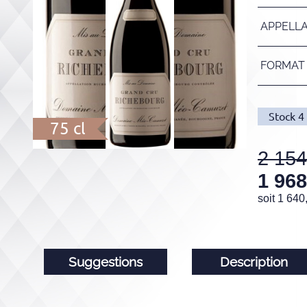
APPELL
FORMAT
Stock
4
75 cl
2 154
1 968
soit
1 640
Suggestions
Description