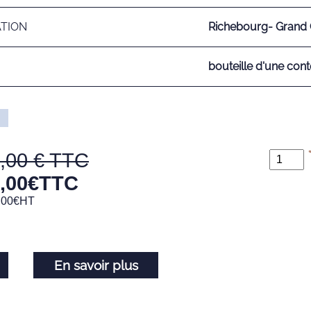
ATION
Richebourg- Grand
bouteille d'une cont
,00
,00
€
TTC
,00
€
HT
En savoir plus