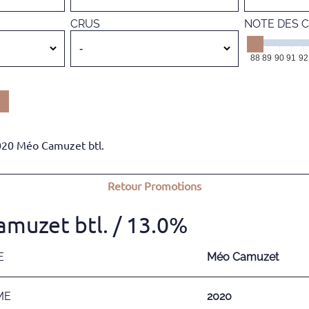
CRUS
NOTE DES C
88
89
90
91
92
020 Méo Camuzet btl.
Retour
Promotions
muzet btl.
/ 13.0%
E
Méo Camuzet
ME
2020