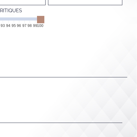
RITIQUES
93
94
95
96
97
98
99
100