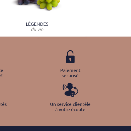
LÉGENDES
du vin
te
Paiement
0€
sécurisé
tés
Un service clientèle
à votre écoute