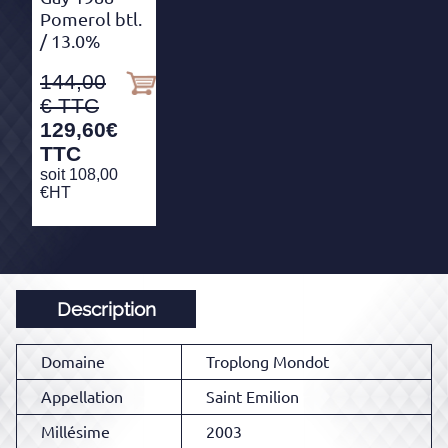
Pomerol btl.
/ 13.0%
144,00
129,60
€
TTC
soit
108,00
€
HT
Description
Domaine
Troplong Mondot
Appellation
Saint Emilion
Millésime
2003