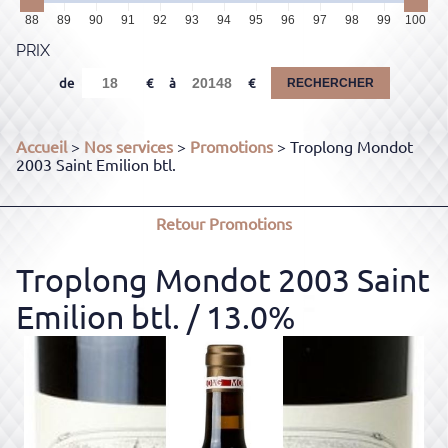
88
89
90
91
92
93
94
95
96
97
98
99
100
PRIX
de
à
RECHERCHER
Accueil
>
Nos services
>
Promotions
> Troplong Mondot
2003 Saint Emilion btl.
Retour
Promotions
Troplong Mondot 2003 Saint
Emilion btl.
/ 13.0%