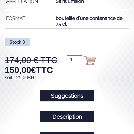
APPELLATION
Saint Emilion
FORMAT
bouteille d'une contenance de
75 cl.
Stock
3
174,00
150,00
€
TTC
soit
125,00
€
HT
Suggestions
Description