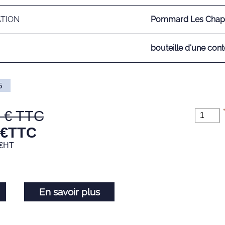
ATION
Pommard Les Chapo
bouteille d'une cont
5
€
TTC
€
HT
En savoir plus