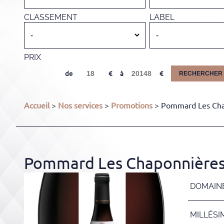
CLASSEMENT
LABEL
PRIX
de
à
RECHERCHER
Accueil
>
Nos services
>
Promotions
> Pommard Les Chap
Pommard Les Chaponnières 1
DOMAIN
MILLÉSI