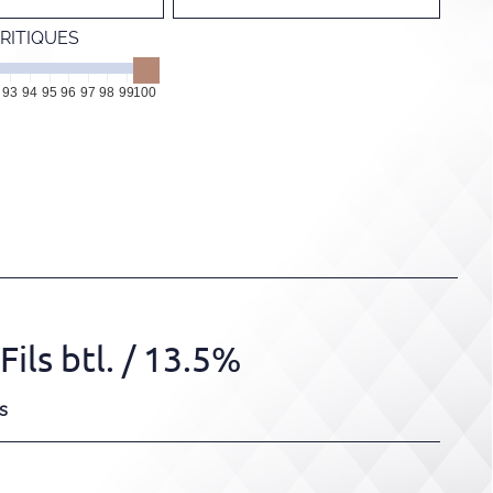
RITIQUES
93
94
95
96
97
98
99
100
ls btl.
/ 13.5%
s