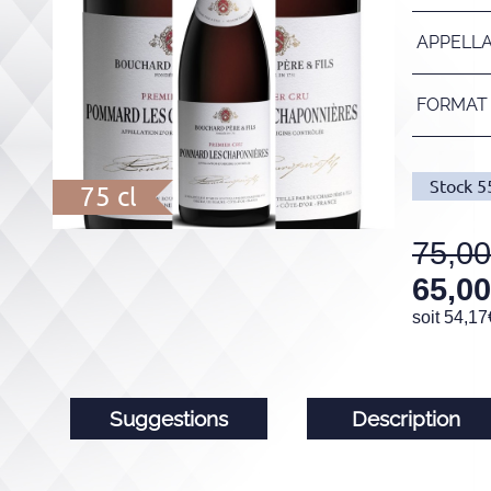
APPELL
FORMAT
Stock
5
75 cl
75,00
65,00
soit
54,17
Suggestions
Description