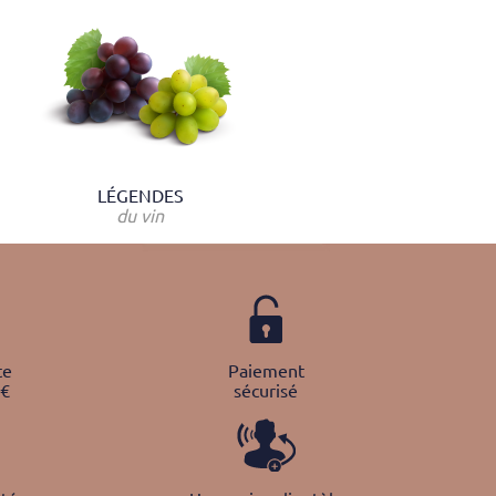
LÉGENDES
du vin
te
Paiement
0€
sécurisé