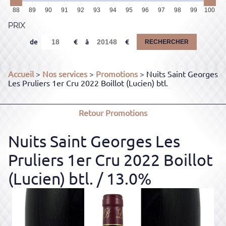
88
89
90
91
92
93
94
95
96
97
98
99
100
PRIX
de
à
RECHERCHER
Accueil
>
Nos services
>
Promotions
> Nuits Saint Georges
Les Pruliers 1er Cru 2022 Boillot (Lucien) btl.
Retour
Promotions
Nuits Saint Georges Les
Pruliers 1er Cru 2022 Boillot
(Lucien) btl.
/ 13.0%