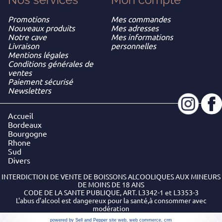
Promotions
Mes commandes
Nouveaux produits
Mes adresses
Notre cave
Mes informations
Livraison
personnelles
Mentions légales
Conditions générales de
ventes
Paiement sécurisé
Newsletters
Accueil
Bordeaux
Bourgogne
Rhone
Sud
Divers
INTERDICTION DE VENTE DE BOISSONS ALCOOLIQUES AUX MINEURS
DE MOINS DE 18 ANS
CODE DE LA SANTE PUBLIQUE, ART. L3342-1 et L3353-3
L'abus d'alcool est dangereux pour la santé,à consommer avec
modération
powered by Sell and Pepper
site web
,
web commerce
,
crm