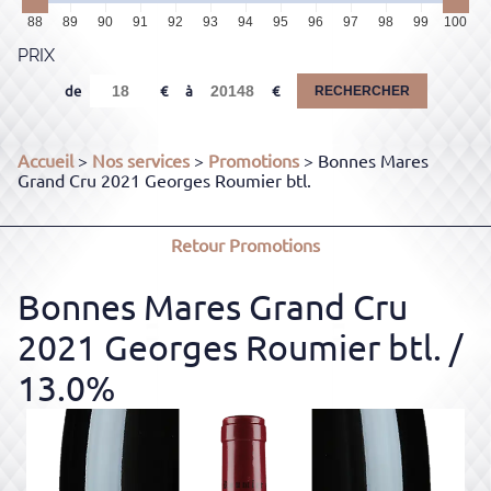
88
89
90
91
92
93
94
95
96
97
98
99
100
PRIX
de
à
RECHERCHER
Accueil
>
Nos services
>
Promotions
> Bonnes Mares
Grand Cru 2021 Georges Roumier btl.
Retour
Promotions
Bonnes Mares Grand Cru
2021 Georges Roumier btl.
/
13.0%