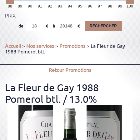
88
89
90
91
92
93
94
95
96
97
98
99
100
PRIX
de
à
RECHERCHER
Accueil
>
Nos services
>
Promotions
> La Fleur de Gay
1988 Pomerol btl.
Retour
Promotions
La Fleur de Gay 1988
Pomerol btl.
/ 13.0%