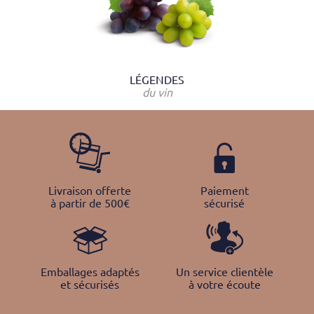
LÉGENDES
du vin
Livraison offerte
Paiement
à partir de 500€
sécurisé
Emballages adaptés
Un service clientèle
et sécurisés
à votre écoute