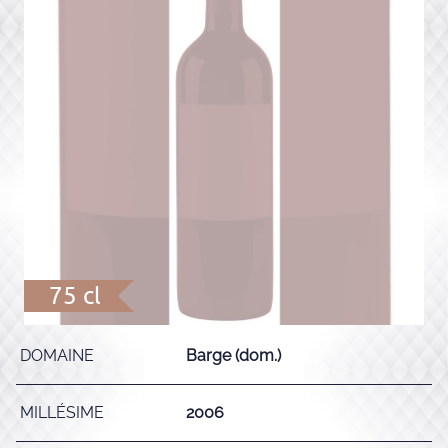
75 cl
DOMAINE
Barge (dom.)
MILLÉSIME
2006