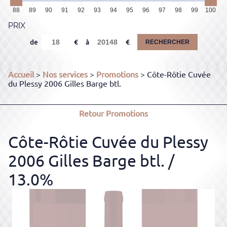
88
89
90
91
92
93
94
95
96
97
98
99
100
PRIX
de
à
RECHERCHER
Accueil
>
Nos services
>
Promotions
> Côte-Rôtie Cuvée
du Plessy 2006 Gilles Barge btl.
Retour
Promotions
Côte-Rôtie Cuvée du Plessy
2006 Gilles Barge btl.
/
13.0%