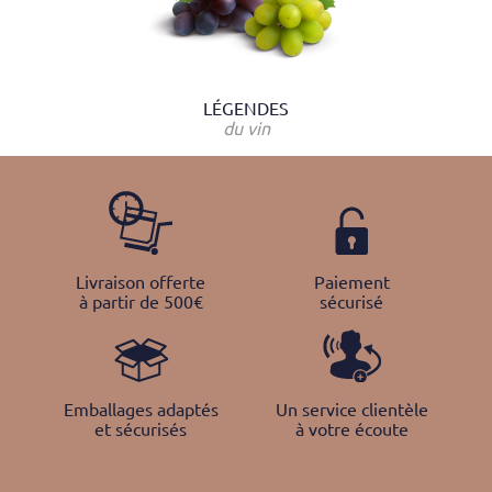
LÉGENDES
du vin
Livraison offerte
Paiement
à partir de 500€
sécurisé
Emballages adaptés
Un service clientèle
et sécurisés
à votre écoute