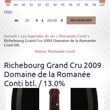
88
89
90
91
92
93
94
95
96
97
98
99
100
PRIX
de
à
RECHERCHER
Accueil
>
Les legendes du vin
>
Romanée-Conti
>
Richebourg Grand Cru 2009 Domaine de la Romanée
Conti btl.
Retour
Romanée-Conti
Richebourg Grand Cru 2009
Domaine de la Romanée
Conti btl.
/ 13.0%