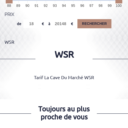
88
89
90
91
92
93
94
95
96
97
98
99
100
PRIX
de
à
RECHERCHER
WSR
WSR
Tarif La Cave Du Marché WSR
Toujours au plus
proche de vous