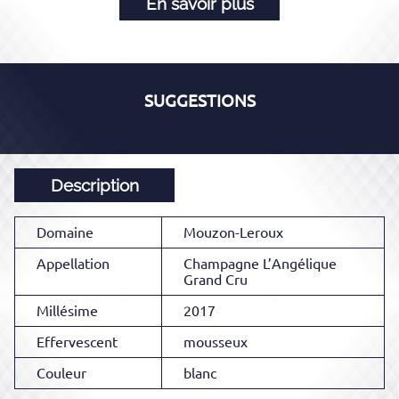
En savoir plus
SUGGESTIONS
Description
Domaine
Mouzon-Leroux
Appellation
Champagne L’Angélique
Grand Cru
Millésime
2017
Effervescent
mousseux
Couleur
blanc