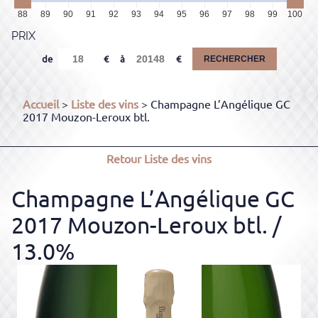
88
89
90
91
92
93
94
95
96
97
98
99
100
PRIX
de
à
RECHERCHER
Accueil
>
Liste des vins
> Champagne L’Angélique GC
2017 Mouzon-Leroux btl.
Retour
Liste des vins
Champagne L’Angélique GC
2017 Mouzon-Leroux btl.
/
13.0%