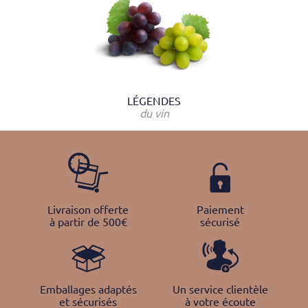
LÉGENDES
du vin
Livraison offerte
Paiement
à partir de 500€
sécurisé
Emballages adaptés
Un service clientèle
et sécurisés
à votre écoute