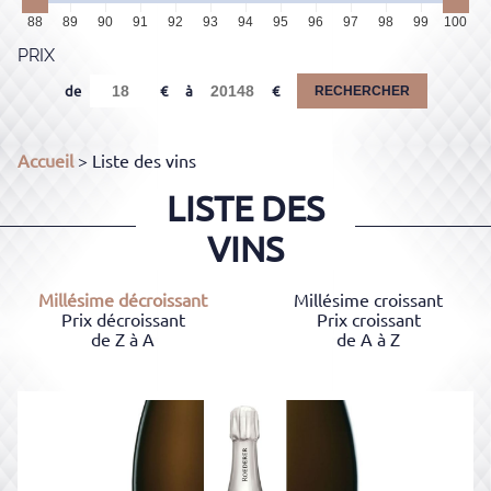
88
89
90
91
92
93
94
95
96
97
98
99
100
PRIX
de
à
RECHERCHER
Accueil
> Liste des vins
LISTE DES
VINS
Millésime décroissant
Millésime croissant
Prix décroissant
Prix croissant
de Z à A
de A à Z