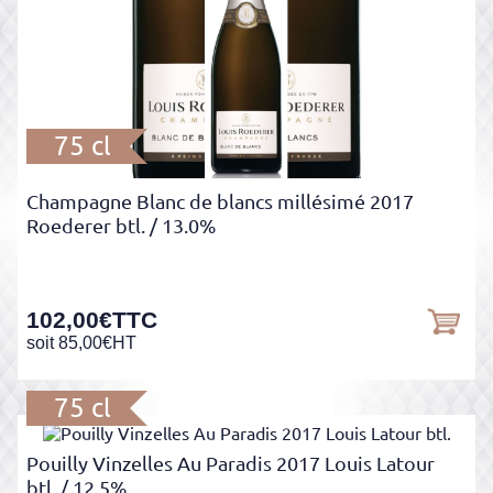
75 cl
Champagne Blanc de blancs millésimé 2017
Roederer btl.
/ 13.0%
102,00
€
TTC
soit
85,00
€
HT
75 cl
Pouilly Vinzelles Au Paradis 2017 Louis Latour
btl.
/ 12.5%