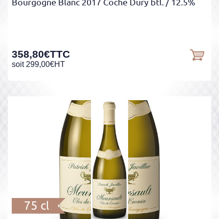
Bourgogne Blanc 2017 Coche Dury btl.
/ 12.5%
358,80
€
TTC
soit
299,00
€
HT
75 cl