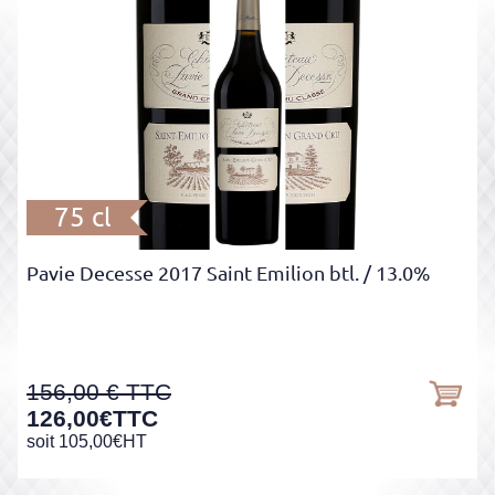
75 cl
Pavie Decesse 2017 Saint Emilion btl.
/ 13.0%
156,00
126,00
€
TTC
soit
105,00
€
HT