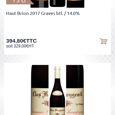
75 cl
Haut Brion 2017 Graves btl.
/ 14.0%
394,80
€
TTC
soit
329,00
€
HT