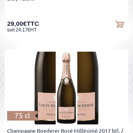
29,00
€
TTC
soit
24,17
€
HT
75 cl
Champagne Roederer Rosé Millésimé 2017 btl.
/