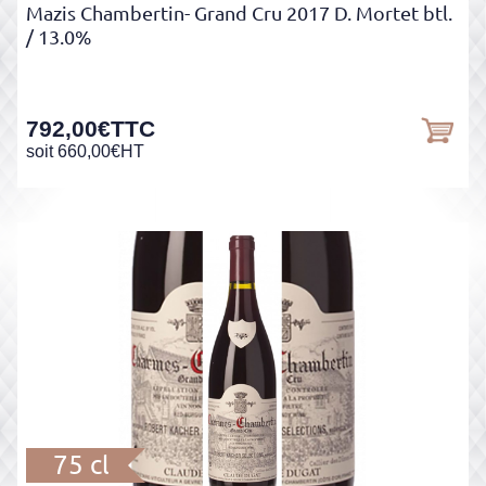
Mazis Chambertin- Grand Cru 2017 D. Mortet btl.
/ 13.0%
792,00
€
TTC
soit
660,00
€
HT
75 cl