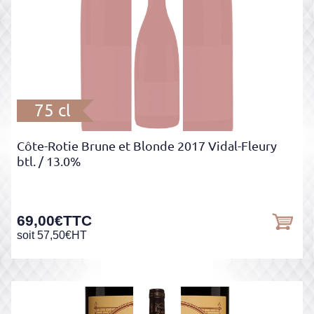
75 cl
Côte-Rotie Brune et Blonde 2017 Vidal-Fleury
btl.
/ 13.0%
69,00
€
TTC
soit
57,50
€
HT