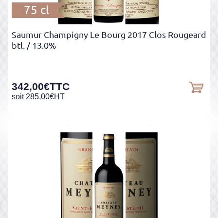
75 cl
Saumur Champigny Le Bourg 2017 Clos Rougeard
btl.
/ 13.0%
342,00
€
TTC
soit
285,00
€
HT