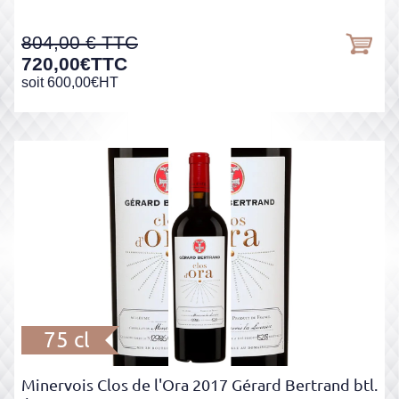
804,00
720,00
€
TTC
soit
600,00
€
HT
75 cl
Minervois Clos de l'Ora 2017 Gérard Bertrand btl.