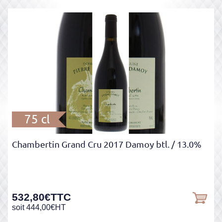
75 cl
Chambertin Grand Cru 2017 Damoy btl.
/ 13.0%
532,80
€
TTC
soit
444,00
€
HT