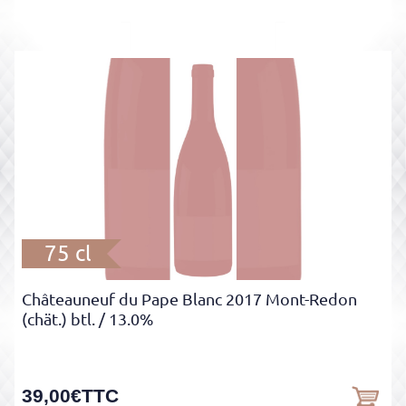
75 cl
Châteauneuf du Pape Blanc 2017 Mont-Redon
(chät.) btl.
/ 13.0%
39,00
€
TTC