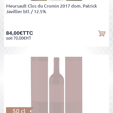
Meursault Clos du Cromin 2017 dom. Patrick
Javillier btl.
/ 12.5%
84,00
€
TTC
soit
70,00
€
HT
50 cl