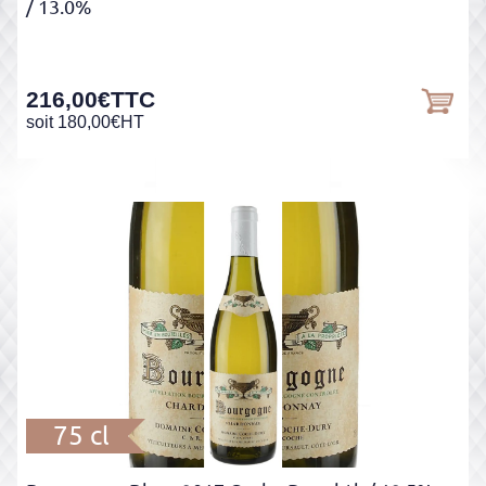
/ 13.0%
216,00
€
TTC
soit
180,00
€
HT
75 cl