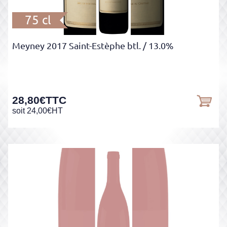
75 cl
Meyney 2017 Saint-Estèphe btl.
/ 13.0%
28,80
€
TTC
soit
24,00
€
HT