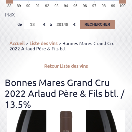
88
89
90
91
92
93
94
95
96
97
98
99
100
PRIX
de
à
RECHERCHER
Accueil
>
Liste des vins
> Bonnes Mares Grand Cru
2022 Arlaud Père & Fils btl.
Retour
Liste des vins
Bonnes Mares Grand Cru
2022 Arlaud Père & Fils btl.
/
13.5%