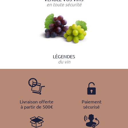
en toute sécurité
LÉGENDES
du vin
Livraison offerte
Paiement
à partir de 500€
sécurisé