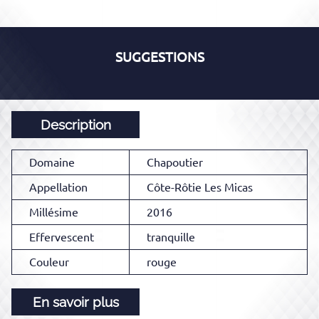
SUGGESTIONS
Description
Domaine
Chapoutier
Appellation
Côte-Rôtie Les Micas
Millésime
2016
Effervescent
tranquille
Couleur
rouge
En savoir plus