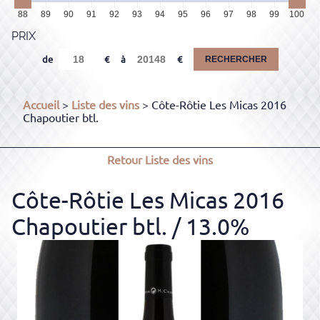
88
89
90
91
92
93
94
95
96
97
98
99
100
PRIX
de
à
RECHERCHER
Accueil
>
Liste des vins
> Côte-Rôtie Les Micas 2016
Chapoutier btl.
Retour
Liste des vins
Côte-Rôtie Les Micas 2016
Chapoutier btl.
/ 13.0%