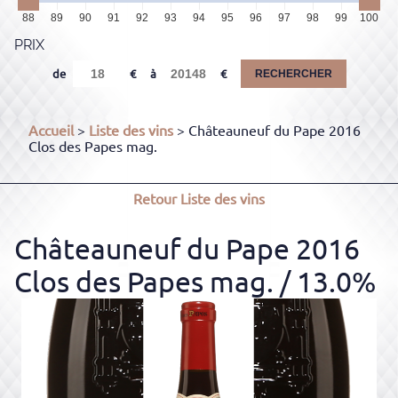
88
89
90
91
92
93
94
95
96
97
98
99
100
PRIX
de
à
RECHERCHER
Accueil
>
Liste des vins
> Châteauneuf du Pape 2016
Clos des Papes mag.
Retour
Liste des vins
Châteauneuf du Pape 2016
Clos des Papes mag.
/ 13.0%