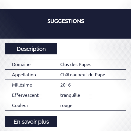
SUGGESTIONS
Description
Domaine
Clos des Papes
Appellation
Châteauneuf du Pape
Millésime
2016
Effervescent
tranquille
Couleur
rouge
En savoir plus