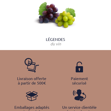
LÉGENDES
du vin
Livraison offerte
Paiement
à partir de 500€
sécurisé
Emballages adaptés
Un service clientèle