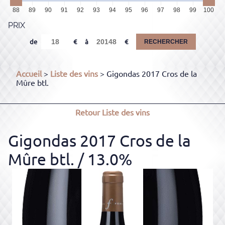
88
89
90
91
92
93
94
95
96
97
98
99
100
PRIX
de
à
RECHERCHER
Accueil
>
Liste des vins
> Gigondas 2017 Cros de la
Mûre btl.
Retour
Liste des vins
Gigondas 2017 Cros de la
Mûre btl.
/ 13.0%