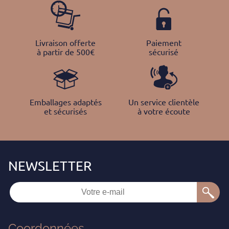
Livraison offerte
Paiement
à partir de 500€
sécurisé
Emballages adaptés
Un service clientèle
et sécurisés
à votre écoute
Coordonnées