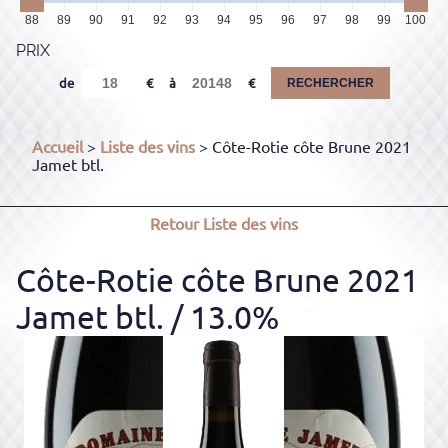
88
89
90
91
92
93
94
95
96
97
98
99
100
PRIX
de
à
RECHERCHER
Accueil
>
Liste des vins
> Côte-Rotie côte Brune 2021
Jamet btl.
Retour
Liste des vins
Côte-Rotie côte Brune 2021
Jamet btl.
/ 13.0%