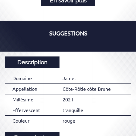
En savoir plus
SUGGESTIONS
Description
Domaine
Jamet
Appellation
Côte-Rôtie côte Brune
Millésime
2021
Effervescent
tranquille
Couleur
rouge