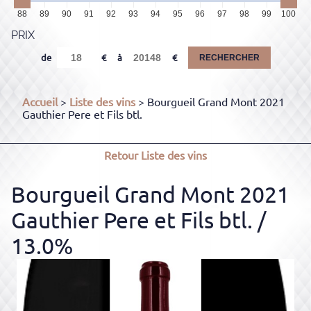
88
89
90
91
92
93
94
95
96
97
98
99
100
PRIX
de
à
RECHERCHER
Accueil
>
Liste des vins
> Bourgueil Grand Mont 2021
Gauthier Pere et Fils btl.
Retour
Liste des vins
Bourgueil Grand Mont 2021
Gauthier Pere et Fils btl.
/
13.0%