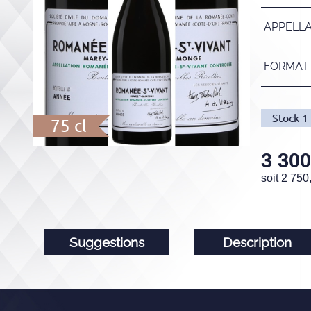
APPELL
FORMAT
Stock
1
75 cl
3 300
soit
2 750
Suggestions
Description