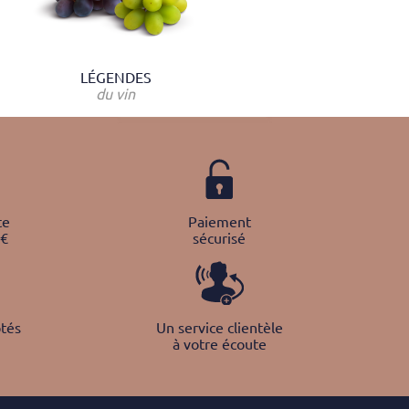
LÉGENDES
du vin
te
Paiement
0€
sécurisé
tés
Un service clientèle
à votre écoute