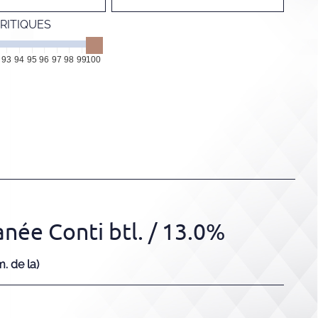
RITIQUES
93
94
95
96
97
98
99
100
née Conti btl.
/ 13.0%
. de la)