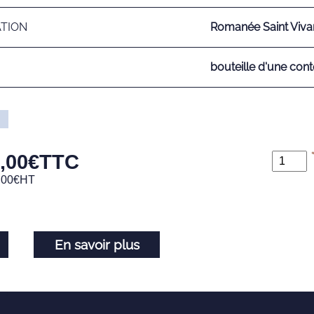
ATION
Romanée Saint Viva
bouteille d'une cont
,00
€
TTC
,00
€
HT
En savoir plus