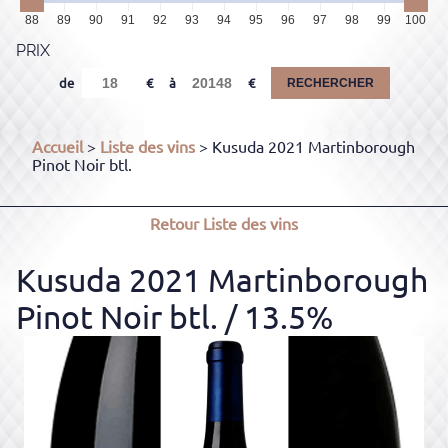
88
89
90
91
92
93
94
95
96
97
98
99
100
PRIX
de
à
RECHERCHER
Accueil
>
Liste des vins
> Kusuda 2021 Martinborough
Pinot Noir btl.
Retour
Liste des vins
Kusuda 2021 Martinborough
Pinot Noir btl.
/ 13.5%