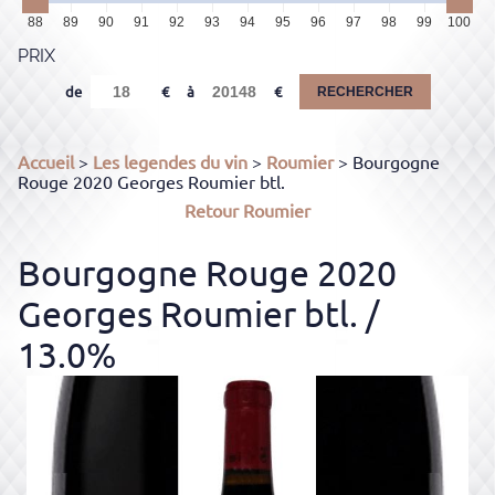
88
89
90
91
92
93
94
95
96
97
98
99
100
PRIX
de
à
RECHERCHER
Accueil
>
Les legendes du vin
>
Roumier
> Bourgogne
Rouge 2020 Georges Roumier btl.
Retour
Roumier
Bourgogne Rouge 2020
Georges Roumier btl.
/
13.0%